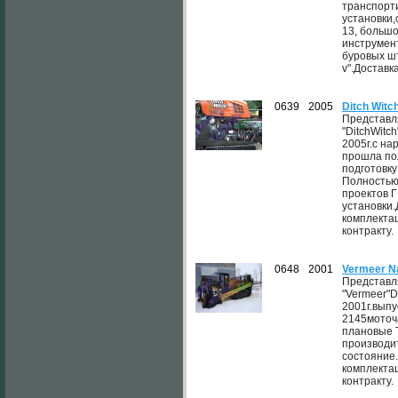
транспорт
установки
13, больш
инструмен
буровых шт
v".Доставка
0639
2005
Ditch Wit
Представл
"DitchWitc
2005г.с на
прошла по
подготовку
Полностью
проектов 
установки
комплектац
контракту.
0648
2001
Vermeer N
Представл
"Vermeer"D
2001г.выпу
2145моточ
плановые 
производи
состояние
комплектац
контракту.