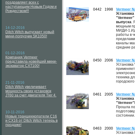
поздравляет всех с
наступающим Новым Годом и
0442
1998
Vermeer N
Рождеством!!!
Установка
"Vermeer" 
выпуска
.
мощным пр
14-12-2016
МИДИ-1.Ид
Ditch Witch выпускает новый
работы в ч
мини-погрузчик SK1050!
пределами
каналы мал
средние р
01-12-2016
Компания Vermeer
0450
2006
Vermeer Na
представила новейший мини-
Установка 
экскаватор CXT100!
применяет
электроэн
техника дл
городского
21-11-2016
Ditch Witch увеличивает
мощность своих установок
0461
2005
Vermeer N
JT60 за счет двигателя Tier 4.
Установк
"Vermeer"
Прошла по
подготовку
10-11-2016
состоянии.
Новые траншеекопатели C16
и CX16 от DItch Witch теперь в
продаже!
0463
2000
Vermeer N
Установка