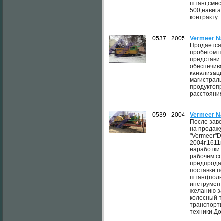
штанг,смес
500,навига
контракту.
0537
2005
Vermeer N
Продается
пробегом п
представит
обеспечив
канализац
магистраль
продуктоп
расстояни
0539
2004
Vermeer N
После зав
на продаж
"Vermeer"D
2004г.161
наработки
рабочем с
предпрода
поставки:п
штанг(пол
инструмен
желанию за
колесный 
транспорт
техники.До