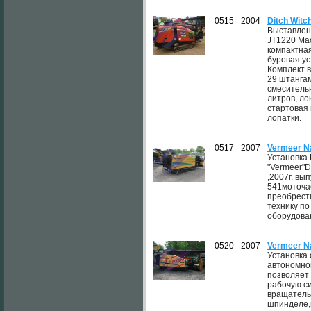
0515
2004
Ditch Wit
Выставлен
JT1220 Ma
компактна
буровая ус
Комплект в
29 штангам
смеситель
литров, ло
стартовая 
лопатки.
0517
2007
Vermeer N
Установка
"Vermeer"D
,2007г. вы
541моточа
преобрест
технику по
оборудован
0520
2007
Vermeer Na
Установка
автономно
позволяет
рабочую с
вращатель
шпинделе,