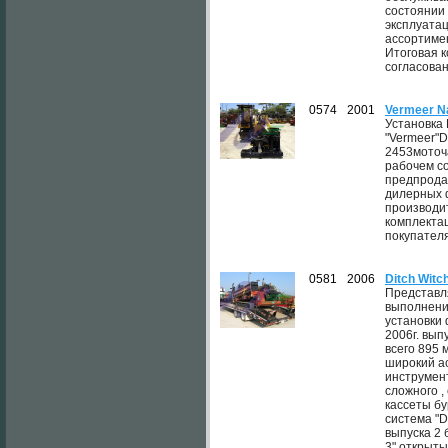
состоянии 
эксплуата
ассортиме
Итоговая 
согласован
0574
2001
Vermeer N
Установка
"Vermeer"D
2453моточ
рабочем с
предпрода
дилерных
производи
комплектац
покупателя
0581
2006
Ditch Witc
Представл
выполнени
установки 
2006г. вып
всего 895 
широкий а
инструмент
сложного ,
кассеты б
система "D
выпуска 2 
3",открыт