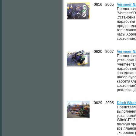
0616
2005
Vermeer N
Представл
"Vermeer"D
.Установка
наработки
предпрода
все плано
часы.Хоро
состояние.
0620
2007
Vermeer N
Представл
установку
"vermeer"D
наработко
заводская 
набор буро
кассета б
состояние
реализации
0629
2005
Ditch Wit
Представл
выполнени
установкой
Witch"JT1
полную пр
все плано
, хорошее 