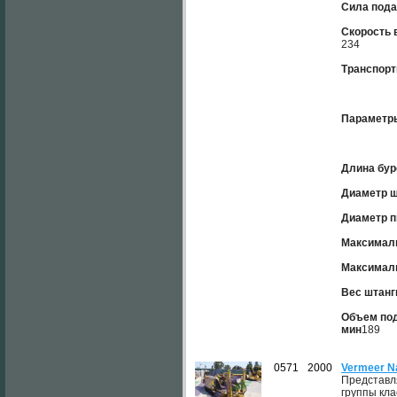
Сила пода
Скорость 
234
Транспорт
Параметры
Длина бур
Диаметр ш
Диаметр п
Максимал
Максималь
Вес штанги
Объем под
мин
189
0571
2000
Vermeer N
Представл
группы кл