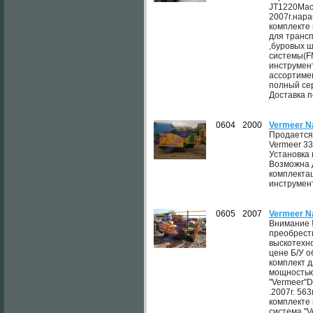
JT1220Mac
2007г.нара
комплекте
для транс
,буровых 
системы(F
инструмен
ассортиме
полный се
Доставка п
0604
2000
Vermeer N
Продается
Vermeer 33
Установка 
Возможна 
комплекта
инструмен
0605
2007
Vermeer N
Внимание 
преобрест
выскотехн
цене Б/У 
комплект 
мощностью
"Vermeer"D
.2007г. 56
комплекте
система "V