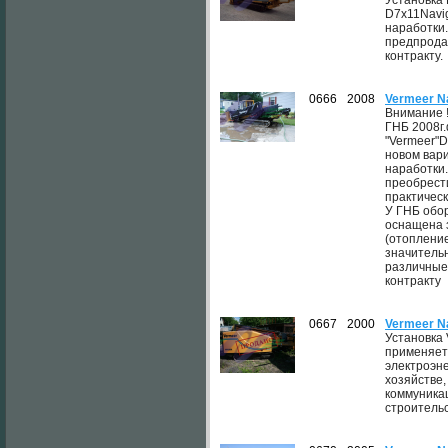
Установка
D7x11Navig
наработки
предпрода
контракту.
0666
2008
Vermeer N
Внимание !
ГНБ 2008г
"Vermeer"D
новом вари
наработки
преобрест
практическ
У ГНБ обо
оснащена 
(отопление
значитель
различные
контракту
0667
2000
Vermeer N
Установка 
применяет
электроэне
хозяйстве
коммуникац
строительс