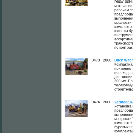
D80x100Nav
моточасов
рабочем с
предпродаж
выполнени
мощности 
комплекте 
кассеты б
инструмен
ассортиме
транспорти
по контрак
0473
2000
Ditch Witc
Компактна
применяет
переходов 
дистанции
300 мм. Пр
телекоммун
строительс
0476
2000
Vermeer N
Установка
предпродаж
выполнени
мощности 
комплекте 
буровых ш
комплектац