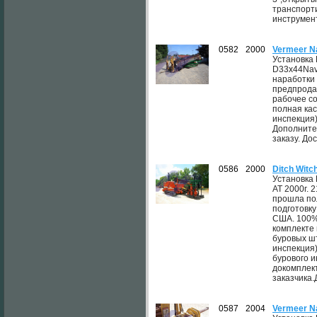
транспорти
инструмент
0582
2000
Vermeer N
Установка
D33x44Navi
наработки
предпрода
рабочее со
полная кас
инспекция
Дополните
заказу. До
0586
2000
Ditch Witc
Установка 
AT 2000г. 
прошла по
подготовку
США. 100%
комплекте 
буровых ш
инспекция
бурового 
докомплек
заказчика.
0587
2004
Vermeer N