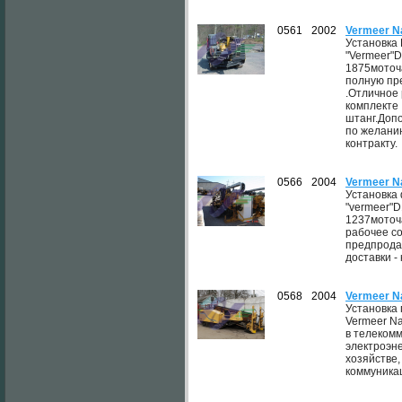
0561
2002
Vermeer N
Установка
"Vermeer"D
1875моточ
полную пр
.Отличное
комплекте 
штанг.Доп
по желанию
контракту.
0566
2004
Vermeer N
Установка
"vermeer"D
1237моточ
рабочее с
предпрода
доставки - 
0568
2004
Vermeer N
Установка
Vermeer N
в телеком
электроэне
хозяйстве
коммуника