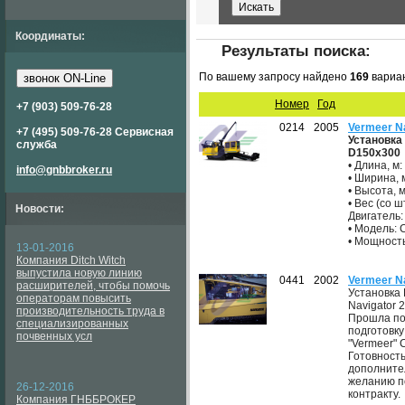
Координаты:
Результаты поиска:
По вашему запросу найдено
169
вариа
звонок ON-Line
Номер
Год
+7 (903) 509-76-28
0214
2005
Vermeer N
+7 (495) 509-76-28 Сервисная
Установка
служба
D150x300
• Длина, м:
info@gnbbroker.ru
• Ширина, м
• Высота, м
• Вес (со ш
Новости:
Двигатель:
• Модель: C
• Мощность,
13-01-2016
Компания Ditch Witch
выпустила новую линию
0441
2002
Vermeer N
расширителей, чтобы помочь
Установка 
операторам повысить
Navigator 2
производительность труда в
Прошла по
специализированных
подготовку
почвенных усл
"Vermeer" 
Готовност
дополните
желанию п
26-12-2016
контракту.
Компания ГНББРОКЕР