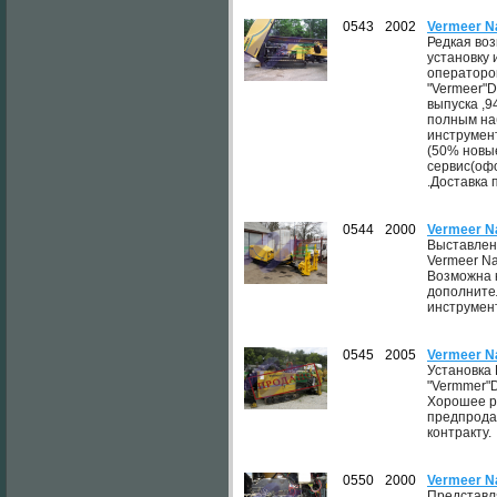
0543
2002
Vermeer N
Редкая во
установку 
операторов
"Vermeer"D
выпуска ,9
полным на
инструмент
(50% новы
сервис(оф
.Доставка 
0544
2000
Vermeer N
Выставлен
Vermeer Na
Возможна 
дополните
инструмен
0545
2005
Vermeer N
Установка
"Vermmer"D
Хорошее р
предпрода
контракту.
0550
2000
Vermeer N
Представл