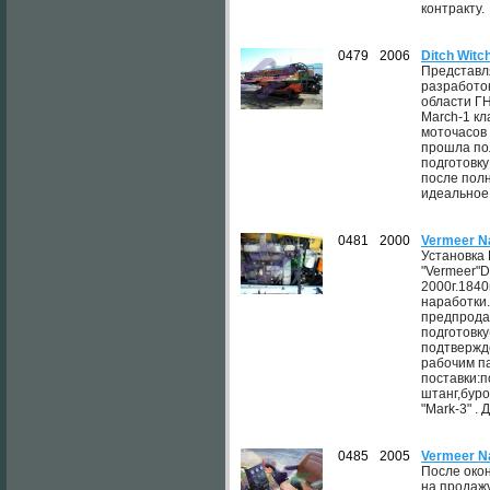
контракту.
0479
2006
Ditch Witc
Представл
разработок
области ГН
March-1 кл
моточасов 
прошла по
подготовку
после пол
идеальное.
0481
2000
Vermeer N
Установка
"Vermeer"D
2000г.184
наработки
предпрод
подготовк
подтвержд
рабочим п
поставки:п
штанг,буро
"Mark-3" . 
0485
2005
Vermeer N
После око
на продаж