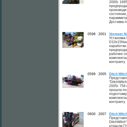
2000г. 16
предпрода
производи
состояние
парамметр
Доставка п
0598
2001
Vermeer N
Установка
D10x15Nav
наработки
предпрода
рабочее с
комплектац
контракту.
0599
2005
Ditch Wit
Представл
"DitchWitc
2005г. 756
прошла по
подготовк
комплектац
контракту.
0600
2007
Ditch Wit
Представл
DitchWitch
отрасли Г