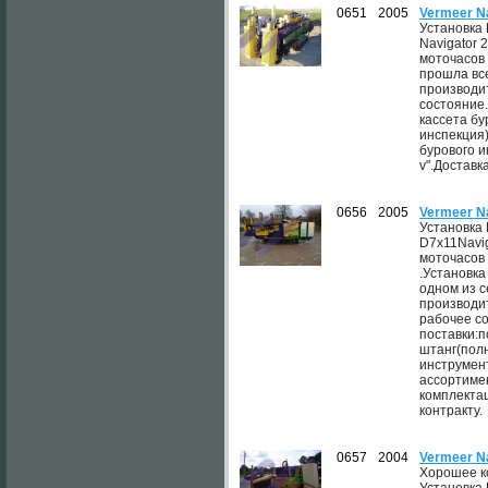
0651
2005
Vermeer N
Установка
Navigator 2
моточасов 
прошла вс
производи
состояние.
кассета бу
инспекция
бурового и
v".Доставка
0656
2005
Vermeer N
Установка
D7x11Navig
моточасов 
.Установка
одном из 
производи
рабочее со
поставки:п
штанг(полн
инструмен
ассортиме
комплектац
контракту.
0657
2004
Vermeer N
Хорошее к