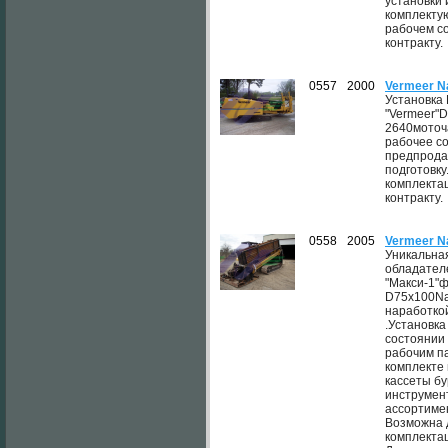
установки 
комплекту
рабочем с
контракту.
0557
2000
Vermeer N
Установка
"Vermeer"D
2640моточ
рабочее с
предпрод
подготовк
комплектац
контракту.
0558
2005
Vermeer N
Уникальна
обладател
"Макси-1"
D75x100Nav
наработкой
.Установка
состоянии 
рабочим п
комплекте 
кассеты б
инструмен
ассортимен
Возможна 
комплектац