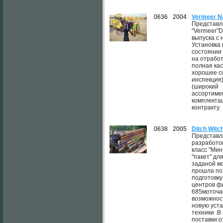
0636
2004
Vermeer N
Представл
"Vermeer"D
выпуска с 
Установка
состоянии 
на отработ
полная ка
хорошее с
инспекция
(широкий
ассортиме
комплектац
контракту.
0638
2005
Ditch Wit
Представл
разработок
класс "Ми
"пакет" дл
заданой м
прошла по
подготовку
центров фи
685моточа
возможнос
новую уста
техники .В
поставки: