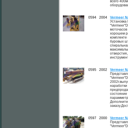
всего 400м
оборудован
0594
2004
Vermeer N
Установка
"Vermeer"D
моточасов 
хорошем р
комплекте 
буровых шт
спиральная
максималь
отверстия,
инструмент
0595
2002
Vermeer N
Представл
"Vermeer"D
2002г.выпу
наработки
предпрода
состояние 
парамметр
Дополните
заказу.Дос
0597
2000
Vermeer N
Представл
"Vermeer"D