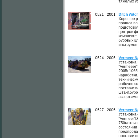
тяжелых у
0521
2001
Ditch Witc
Хорошее р
прошла по
подготовку
центров ф
комплекте 
буровых ш
инструмент
0524
2005
Vermeer N
Установка
"Vermeeer"
2005г.106
наработки
техническ
рабочее с
поставки:п
штанг,бур
ассортимен
0527
2005
Vermeer N
Установка
"Vermeer"D
750моточа
состоянии
предпрода
поставки:п