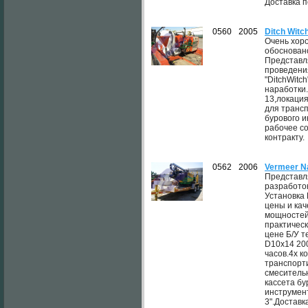
Доставка п
0560
2005
Ditch Witc
Очень хор
обоснован
Представл
проведени
"DitchWitc
наработки
13,локация
для трансп
бурового 
рабочее с
контракту.
0562
2006
Vermeer N
Представл
разработок
Установка
цены и кач
мощностей
практическ
цене Б/У т
D10x14 200
часов.4х к
транспорти
смеситель
кассета бу
инструмент
3".Доставк