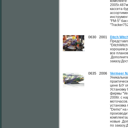
комплекте 
2005г.487
кассета б
ассортиме
инструмен
"FM-5" бак
"Tracker75
0630
2001
Ditch Wit
Представл
"DitchWitc
хорошем р
все плано
.Дополнит
заказу.Дос
0635
2006
Vermeer N
Уникальна
практическ
цене Б/У 
Установку 
фирмы "Ve
2006г. с н
моточасов
установка 
"Demo" на
производи
комплекта
новые .До
по заказу.