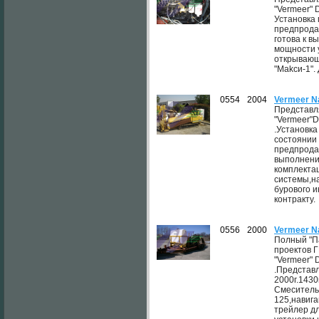
"Vermeer" 
Установка
предпрода
готова к 
мощности 
открывающ
"Makcи-1".
0554
2004
Vermeer N
Представл
"Vermeer"D
.Установк
состоянии
предпродаж
выполнени
комплекта
системы,н
бурового и
контракту.
0556
2000
Vermeer N
Полный "П
проектов 
"Vermeer" 
.Представ
2000г.1430
Смеситель
125,навига
трейлер д