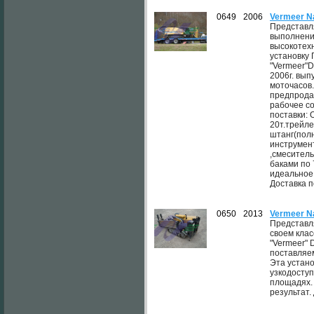
0649
2006
Vermeer N
Представля
выполнени
высокотех
установку
"Vermeer"D
2006г. выпу
моточасов
предпрода
рабочее со
поставки:
20т.трейле
штанг(пол
инструмен
,смеситель
баками по 
идеальное
Доставка п
0650
2013
Vermeer N
Представл
своем кла
"Vermeer" 
поставляем
Эта устано
узкодосту
площадях.
результат.