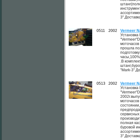
штанг(полн
инструмен
ассортимен
3".Доставк
0511
2002
Vermeer N
Установка
"Vermeer"D
моточасов 
прошла по
подготовк
часы,100%
.В комплек
штанг,буро
"Mark-3".Д
0513
2002
Vermeer N
Установка
"Vermeer"D
2002г.выпу
моточасов
состоянии
предпрода
сервисных
производит
полная кас
буровой и
ассортимен
3".Доставк