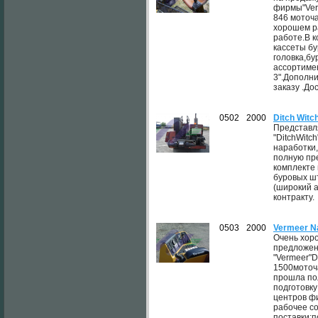
фирмы"Ver
846 моточа
хорошем ра
работе.В 
кассеты б
головка,б
ассортимен
3".Дополн
заказу .До
0502
2000
Ditch Witc
Представл
"DitchWitc
наработки
полную пр
комплекте 
буровых ш
(широкий 
контракту.
0503
2000
Vermeer N
Очень хор
предложен
"Vermeer"D
1500моточ
прошла по
подготовку
центров ф
рабочее с
поставки;п