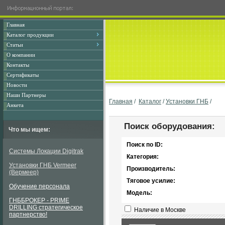
Главная
Каталог продукции
Статьи
О компании
Контакты
Сертификаты
Новости
Наши Партнеры
Главная
/
Каталог
/
Установки ГНБ
/
Анкета
Поиск оборудования:
Что мы ищем:
Поиск по ID:
Системы Локации Digitrak
Категория:
Установки ГНБ Vermeer
Производитель:
(Вермеер)
Тяговое усилие:
Обучение персонала
Модель:
ГНББРОКЕР - PRIME
DRILLING стратегическое
Наличие в Москве
партнерство!