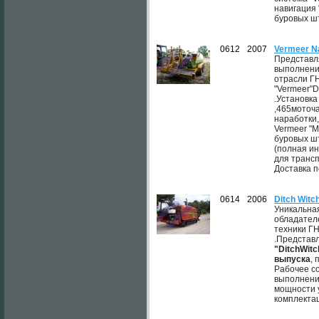
навигация 
буровых шт
0612
2007
Vermeer N
Представл
выполнени
отрасли Г
"Vermeer"D
.Установка
,465моточ
наработки
Vermeer "M
буровых ш
(полная и
для трансп
Доставка п
0614
2006
Ditch Wit
Уникальна
обладател
техники Г
.Представ
"DitchWitc
выпуска
,
Рабочее со
выполнени
мощности 
комплектац