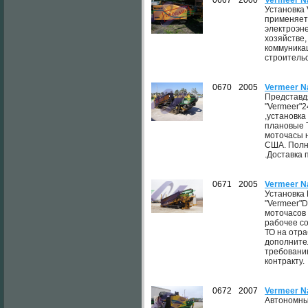
0667
2000
Vermeer N
Установка 
применяет
электроэне
хозяйстве
коммуникац
строительс
0670
2005
Vermeer N
Представд
"Vermeer"2
,установка
плановые 
моточасы 
США. Полн
.Доставка 
0671
2005
Vermeer N
Установка
"Vermeer"D
моточасов
рабочее с
ТО на отр
дополните
требовани
контракту.
0672
2007
Vermeer Na
Автономны