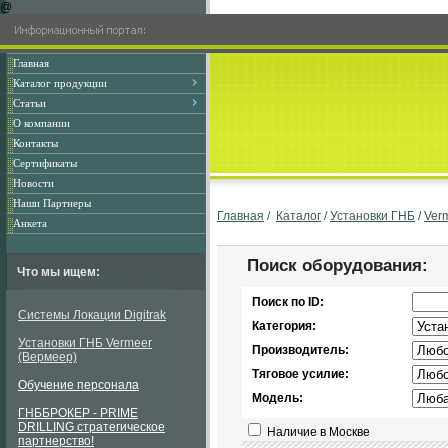
@
Главная
Каталог продукции
Статьи
О компании
Контакты
Сертификаты
Новости
Наши Партнеры
Главная
/
Каталог
/
Установки ГНБ
/
Ver
Анкета
Поиск оборудования:
Что мы ищем:
Поиск по ID:
Системы Локации Digitrak
Категория:
Установки ГНБ Vermeer
Производитель:
(Вермеер)
Тяговое усилие:
Обучение персонала
Модель:
ГНББРОКЕР - PRIME
DRILLING стратегическое
Наличие в Москве
партнерство!