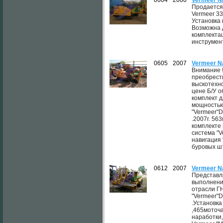
0604
2000
Vermeer N
Продается
Vermeer 33
Установка 
Возможна 
комплекта
инструмен
0605
2007
Vermeer N
Внимание 
преобрест
выскотехн
цене Б/У 
комплект 
мощностью
"Vermeer"D
.2007г. 56
комплекте
система "V
навигация 
буровых шт
0612
2007
Vermeer N
Представл
выполнени
отрасли Г
"Vermeer"D
.Установка
,465моточ
наработки