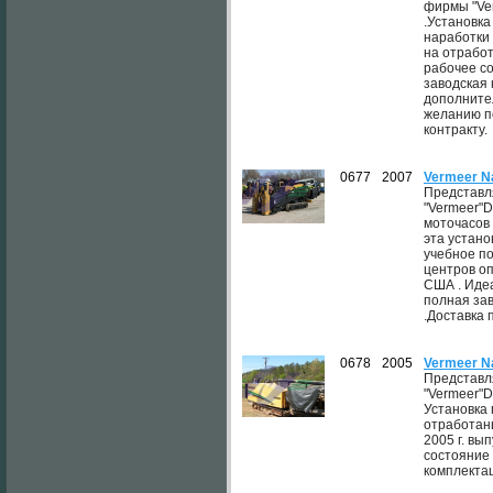
фирмы "Ver
.Установка
наработки
на отрабо
рабочее с
заводская
дополните
желанию п
контракту.
0677
2007
Vermeer N
Представл
"Vermeer"D
моточасов
эта устано
учебное п
центров оп
США . Иде
полная за
.Доставка 
0678
2005
Vermeer N
Представл
"Vermeer"D
Установка
отработаны
2005 г. вы
состояние 
комплектац