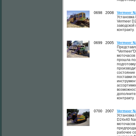
0698
2008
Vermeer N
Установка
Vermeer D2
заводской 
контракту.
0699
2005
Vermeer N
Представл
"Vermeer"D
моточасов 
прошла по
подготовку
производи
состояние 
поставки:п
инструмен
ассортиме
возможнос
дополнител
контракту.
0700
2007
Vermeer N
Установка
D24x40 Nav
моточасов
предпрода
рабочее со