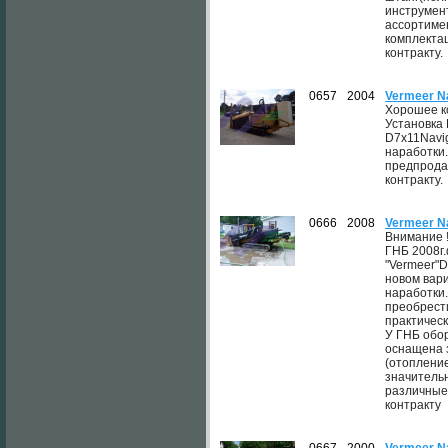
инструмен
ассортиме
комплектац
контракту.
0657
2004
Vermeer N
Хорошее к
Установка
D7x11Navig
наработки
предпрода
контракту.
0666
2008
Vermeer N
Внимание !
ГНБ 2008г
"Vermeer"D
новом вари
наработки
преобрест
практическ
У ГНБ обо
оснащена 
(отопление
значитель
различные
контракту