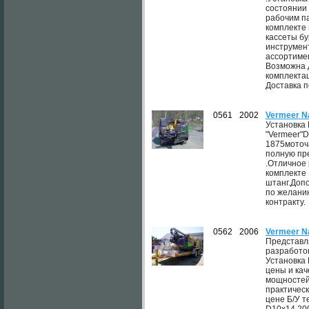
состоянии 
рабочим п
комплекте 
кассеты б
инструмен
ассортимен
Возможна 
комплектац
Доставка п
0561
2002
Vermeer N
Установка
"Vermeer"D
1875моточ
полную пр
.Отличное
комплекте 
штанг.Доп
по желанию
контракту.
0562
2006
Vermeer N
Представл
разработок
Установка
цены и кач
мощностей
практическ
цене Б/У т