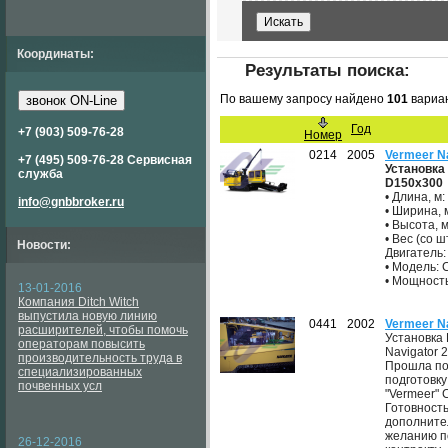
Координаты:
Результаты поиска:
По вашему запросу найдено
101
вариа
звонок ON-Line
Год
+7 (903) 509-76-28
Номер
0214
2005
Vermeer N
+7 (495) 509-76-28 Сервисная
Установка
служба
D150x300
• Длина, м:
info@gnbbroker.ru
• Ширина, м
• Высота, м
• Вес (со ш
Новости:
Двигатель:
• Модель: C
• Мощность,
13-01-2016
Компания Ditch Witch
выпустила новую линию
0441
2002
Vermeer N
расширителей, чтобы помочь
Установка 
операторам повысить
Navigator 2
производительность труда в
Прошла по
специализированных
подготовку
почвенных усл
"Vermeer" 
Готовност
дополните
желанию п
26-12-2016