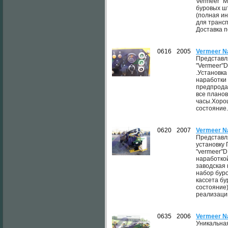
Vermeer "M
буровых ш
(полная и
для трансп
Доставка п
0616
2005
Vermeer N
Представл
"Vermeer"D
.Установка
наработки
предпрода
все плано
часы.Хоро
состояние.
0620
2007
Vermeer N
Представл
установку
"vermeer"D
наработко
заводская 
набор буро
кассета б
состояние
реализации
0635
2006
Vermeer N
Уникальна