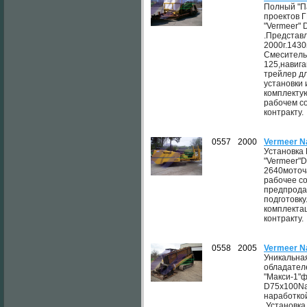
Полный "П
проектов 
"Vermeer" 
.Представ
2000г.1430
Смеситель
125,навига
трейлер д
установки 
комплекту
рабочем с
контракту.
0557
2000
Vermeer N
Установка
"Vermeer"D
2640моточ
рабочее с
предпрод
подготовк
комплектац
контракту.
0558
2005
Vermeer N
Уникальна
обладател
"Макси-1"
D75x100Nav
наработкой
.Установка