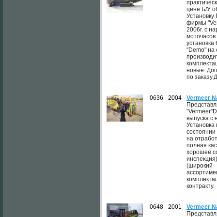
практическ
цене Б/У 
Установку 
фирмы "Ve
2006г. с н
моточасов
установка 
"Demo" на
производи
комплекта
новые .До
по заказу.
0636
2004
Vermeer N
Представл
"Vermeer"D
выпуска с 
Установка
состоянии 
на отработ
полная ка
хорошее с
инспекция
(широкий
ассортиме
комплектац
контракту.
0648
2001
Vermeer N
Представл