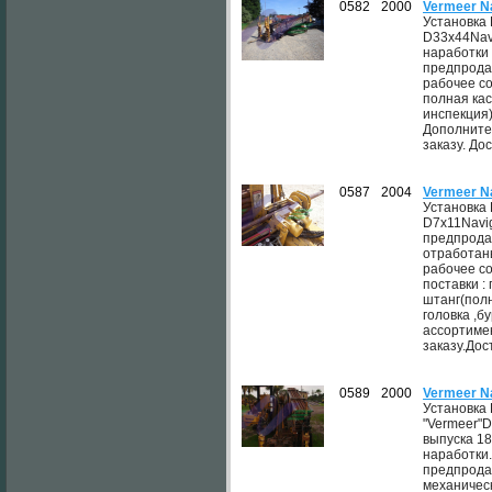
0582
2000
Vermeer N
Установка
D33x44Navi
наработки
предпрода
рабочее со
полная кас
инспекция
Дополните
заказу. До
0587
2004
Vermeer N
Установка
D7x11Navi
предпрода
отработан
рабочее со
поставки :
штанг(пол
головка ,б
ассортиме
заказу.Дос
0589
2000
Vermeer N
Установка
"Vermeer"D
выпуска 1
наработки
предпрода
механическ