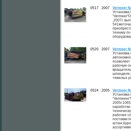
0517
2007
Vermeer N
Установка
"Vermeer"D
,2007г. вы
541моточа
преобрест
технику по
оборудован
0520
2007
Vermeer Na
Установка
автономно
позволяет
рабочую с
вращатель
шпинделе,
тяжелых у
0524
2005
Vermeer N
Установка
"Vermeeer"
2005г.106
наработки
техническ
рабочее с
поставки:п
штанг,бур
ассортимен