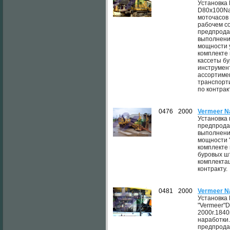
Установка
D80x100Nav
моточасов
рабочем с
предпродаж
выполнени
мощности 
комплекте 
кассеты б
инструмен
ассортиме
транспорти
по контрак
0476
2000
Vermeer N
Установка
предпродаж
выполнени
мощности 
комплекте 
буровых ш
комплектац
контракту.
0481
2000
Vermeer N
Установка
"Vermeer"D
2000г.184
наработки
предпрод