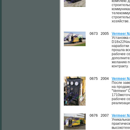
комплекс 
строительс
коммуника
телекоммун
строительс
хозяйстве.
0673
2005
Vermeer N
Установка
D18x22Nav
наработки 
прошла вс
рабочее с
дополните
желанию п
контракту.
0675
2004
Vermeer N
После зав
на продаж
"Vermeer" 
1710моточ
рабочее со
реализации
0676
2007
Vermeer N
Уникальна
практичес
высокотех