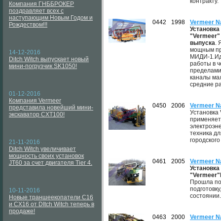
контракту.
Компания ГНББРОКЕР
поздравляет всех с
наступающим Новым Годом и
0442
1998
Vermeer N
Рождеством!!!
Установка
"Vermeer" 
выпуска
.
мощным пр
14-12-2016
МИДИ-1.Ид
Ditch Witch выпускает новый
работы в ч
мини-погрузчик SK1050!
пределами
каналы мал
средние р
01-12-2016
Компания Vermeer
0450
2006
Vermeer Na
представила новейший мини-
Установка 
экскаватор CXT100!
применяет
электроэн
техника дл
городского
21-11-2016
Ditch Witch увеличивает
мощность своих установок
0461
2005
Vermeer N
JT60 за счет двигателя Tier 4.
Установк
"Vermeer"
Прошла по
подготовку
10-11-2016
состоянии.
Новые траншеекопатели C16
и CX16 от DItch Witch теперь в
продаже!
0463
2000
Vermeer N