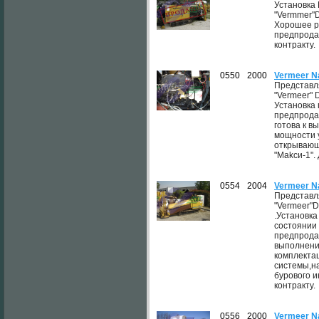
Установка
"Vermmer"D
Хорошее р
предпрода
контракту.
0550
2000
Vermeer N
Представл
"Vermeer" 
Установка
предпрода
готова к 
мощности 
открывающ
"Makcи-1".
0554
2004
Vermeer N
Представл
"Vermeer"D
.Установк
состоянии
предпродаж
выполнени
комплекта
системы,н
бурового и
контракту.
0556
2000
Vermeer N