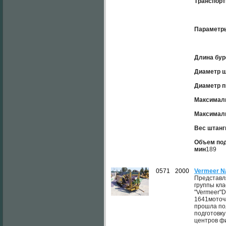
Транспорт
Параметры
Длина бур
Диаметр ш
Диаметр п
Максимал
Максималь
Вес штанги
Объем под
мин
189
0571
2000
Vermeer N
Представл
группы кл
"Vermeer"D
1641моточ
прошла по
подготовку
центров ф