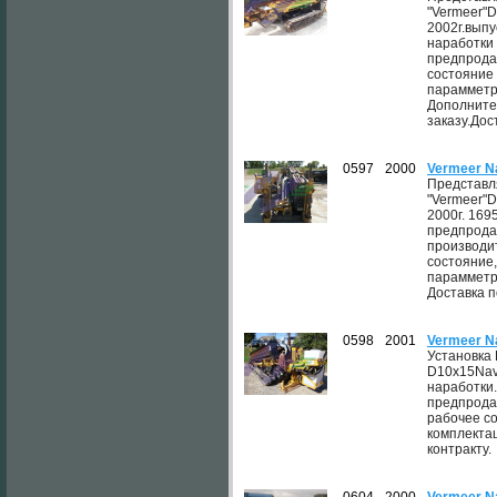
"Vermeer"D
2002г.выпу
наработки
предпрода
состояние 
парамметр
Дополните
заказу.Дос
0597
2000
Vermeer N
Представл
"Vermeer"D
2000г. 16
предпрода
производи
состояние
парамметр
Доставка п
0598
2001
Vermeer N
Установка
D10x15Nav
наработки
предпрода
рабочее с
комплектац
контракту.