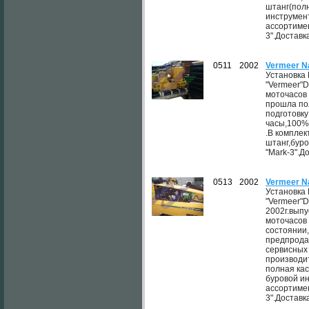
штанг(полн
инструмен
ассортимен
3".Доставк
0511
2002
Vermeer N
Установка
"Vermeer"D
моточасов 
прошла по
подготовк
часы,100%
.В комплек
штанг,буро
"Mark-3".Д
0513
2002
Vermeer N
Установка
"Vermeer"D
2002г.выпу
моточасов
состоянии
предпрода
сервисных
производит
полная кас
буровой и
ассортимен
3".Доставк