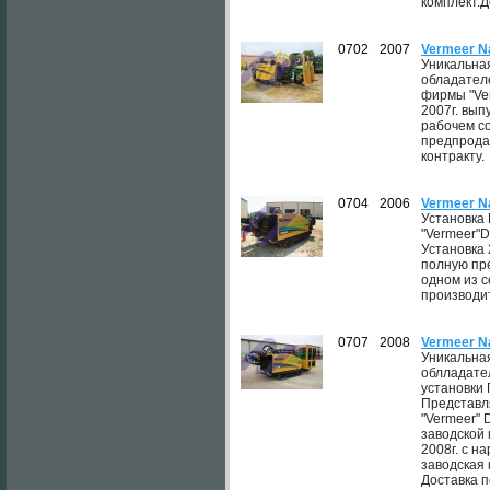
комплект.Д
0702
2007
Vermeer N
Уникальна
обладател
фирмы "Ve
2007г. вып
рабочем с
предпрода
контракту.
0704
2006
Vermeer N
Установка
"Vermeer"D
Установка 
полную пр
одном из 
производи
0707
2008
Vermeer N
Уникальна
облладате
установки 
Представл
"Vermeer" 
заводской 
2008г. с н
заводская 
Доставка п