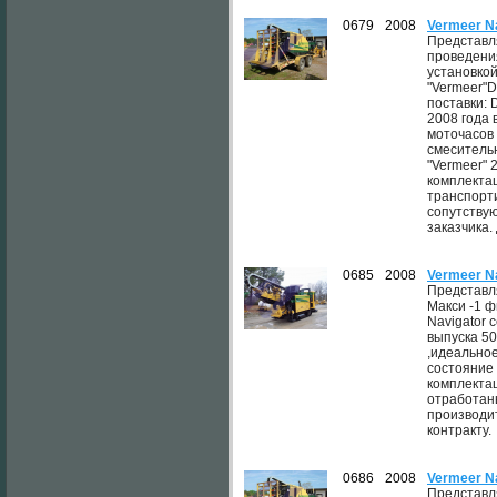
0679
2008
Vermeer N
Представл
проведени
установко
"Vermeer"D
поставки: D
2008 года 
моточасов ,
смеситель
"Vermeer" 
комплекта
транспорти
сопутству
заказчика.
0685
2008
Vermeer N
Представл
Макси -1 
Navigator с
выпуска 5
,идеально
состояние 
комплекта
отработан
производит
контракту.
0686
2008
Vermeer N
Представл