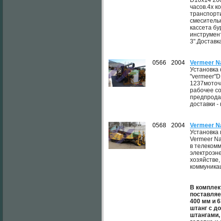
D10x14 200
часов.4х к
транспорти
смеситель
кассета бу
инструмент
3".Доставк
0566
2004
Vermeer N
Установка
"vermeer"D
1237моточ
рабочее с
предпрода
доставки - 
0568
2004
Vermeer N
Установка
Vermeer N
в телеком
электроэне
хозяйстве
коммуника
В комплек
поставляе
400 мм и 
штанг с д
штангами,