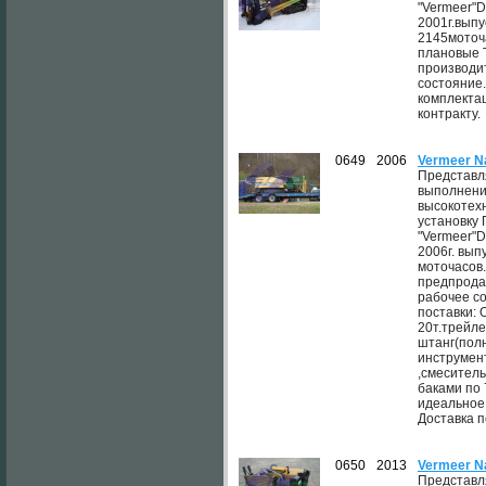
"Vermeer"D
2001г.выпу
2145моточ
плановые 
производи
состояние
комплектац
контракту.
0649
2006
Vermeer N
Представля
выполнени
высокотех
установку
"Vermeer"D
2006г. выпу
моточасов
предпрода
рабочее со
поставки:
20т.трейле
штанг(пол
инструмен
,смеситель
баками по 
идеальное
Доставка п
0650
2013
Vermeer N
Представл