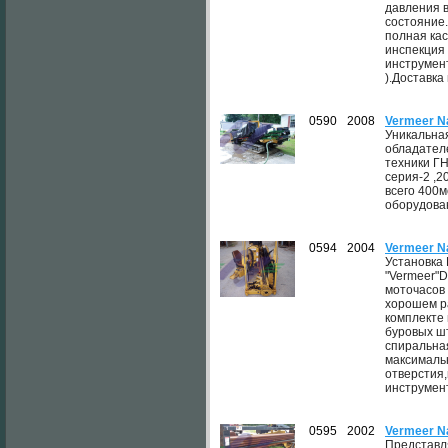
давления 
состояние.
полная кас
инспекция 
инструмен
).Доставка 
0590
2008
Vermeer N
Уникальна
обладател
техники ГН
серия-2 ,2
всего 400м
оборудован
0594
2004
Vermeer N
Установка
"Vermeer"D
моточасов 
хорошем р
комплекте 
буровых шт
спиральная
максималь
отверстия,
инструмент
0595
2002
Vermeer N
Представл