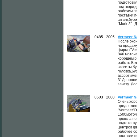
подготовк
подтвержд
рабочим п
поставки:п
штанг,буро
"Mark-3" . 
0485
2005
Vermeer N
После око
на продаж
фирмы"Ver
846 моточа
хорошем ра
работе.В 
кассеты б
головка,б
ассортимен
3".Дополн
заказу .До
0503
2000
Vermeer N
Очень хор
предложен
"Vermeer"D
1500моточ
прошла по
подготовку
центров ф
рабочее с
поставки;п