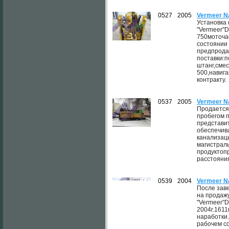
0527
2005
Vermeer N
Установка
"Vermeer"D
750моточа
состоянии
предпрода
поставки:п
штанг,смес
500,навига
контракту.
0537
2005
Vermeer N
Продается
пробегом п
представит
обеспечив
канализац
магистраль
продуктоп
расстояни
0539
2004
Vermeer N
После зав
на продаж
"Vermeer"D
2004г.161
наработки
рабочем с