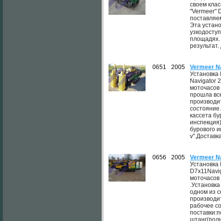
своем кла
"Vermeer" 
поставляем
Эта устано
узкодосту
площадях.
результат.
0651
2005
Vermeer N
Установка
Navigator 2
моточасов 
прошла вс
производи
состояние.
кассета бу
инспекция
бурового и
v".Доставка
0656
2005
Vermeer N
Установка
D7x11Navig
моточасов 
.Установка
одном из 
производи
рабочее со
поставки:п
штанг(полн