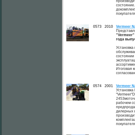
производи
состояние
докомплек
покупателя
0573
2010
Vermeer N
Представл
"Vermeer"
года выпу
Установка
обслужива
состоянии 
эксплуата
ассортиме
Итоговая 
согласован
0574
2001
Vermeer N
Установка
"Vermeer"D
2453моточ
рабочем с
предпрода
дилерных
производи
комплектац
покупателя