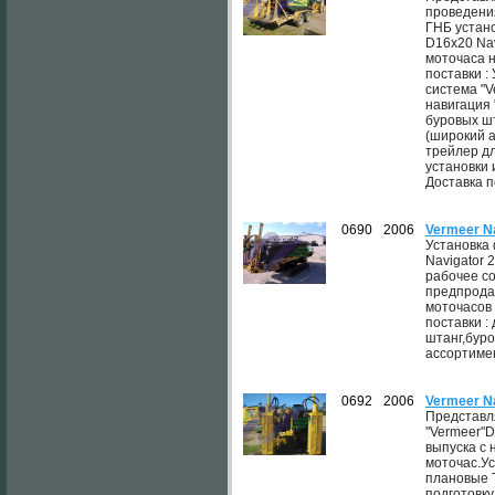
проведени
ГНБ устан
D16x20 Nav
моточаса н
поставки :
система "V
навигация 
буровых ш
(широкий 
трейлер д
установки 
Доставка п
0690
2006
Vermeer N
Установка
Navigator 2
рабочее с
предпрода
моточасов
поставки :
штанг,бур
ассортимен
0692
2006
Vermeer N
Представл
"Vermeer"D
выпуска с 
моточас.У
плановые 
подготовку