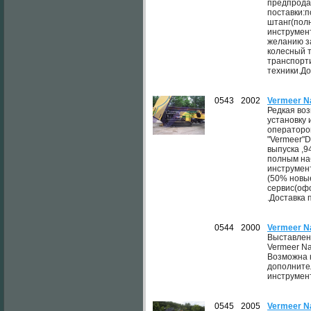
предпрода
поставки:п
штанг(пол
инструмен
желанию за
колесный 
транспорт
техники.До
0543
2002
Vermeer N
Редкая во
установку 
операторов
"Vermeer"D
выпуска ,9
полным на
инструмент
(50% новы
сервис(оф
.Доставка 
0544
2000
Vermeer N
Выставлен
Vermeer Na
Возможна 
дополните
инструмен
0545
2005
Vermeer N