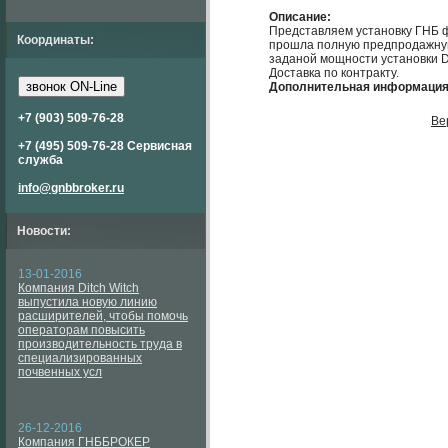
Описание:
Представляем установку ГНБ ф
Координаты:
прошла полную предпродажную
заданой мощности установки 
Доставка по контракту.
звонок ON-Line
Дополнительная информация
+7 (903) 509-76-28
Ве
+7 (495) 509-76-28 Сервисная
служба
info@gnbbroker.ru
Новости:
13-01-2016
Компания Ditch Witch
выпустила новую линию
расширителей, чтобы помочь
операторам повысить
производительность труда в
специализированных
почвенных усл
26-12-2016
Компания ГНББРОКЕР