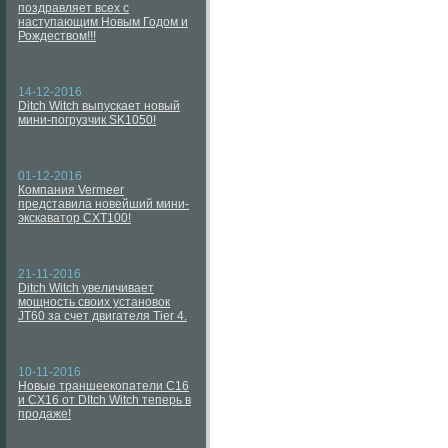
поздравляет всех с
наступающим Новым Годом и
Рождеством!!!
14-12-2016
Ditch Witch выпускает новый
мини-погрузчик SK1050!
01-12-2016
Компания Vermeer
представила новейший мини-
экскаватор CXT100!
21-11-2016
Ditch Witch увеличивает
мощность своих установок
JT60 за счет двигателя Tier 4.
10-11-2016
Новые траншеекопатели C16
и CX16 от DItch Witch теперь в
продаже!