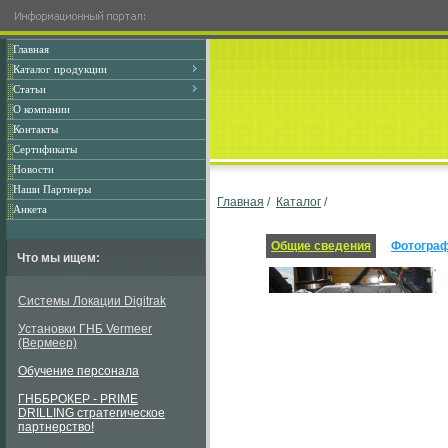
Главная
Каталог продукции
Статьи
О компании
Контакты
Сертификаты
Новости
Наши Партнеры
Главная
/
Каталог
/
Анкета
Общие сведения
Фотогра
Что мы ищем:
Системы Локации Digitrak
Установки ГНБ Vermeer
(Вермеер)
Обучение персонала
ГНББРОКЕР - PRIME
DRILLING стратегическое
партнерство!