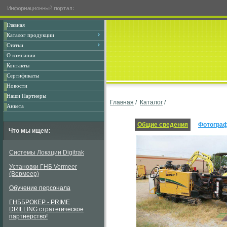
Главная
Каталог продукции
Статьи
О компании
Контакты
Сертификаты
Новости
Наши Партнеры
Главная
/
Каталог
/
Анкета
Общие сведения
Фотогра
Что мы ищем:
Системы Локации Digitrak
Установки ГНБ Vermeer
(Вермеер)
Обучение персонала
ГНББРОКЕР - PRIME
DRILLING стратегическое
партнерство!