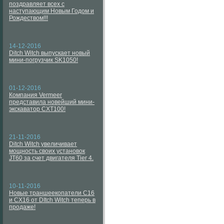
поздравляет всех с
наступающим Новым Годом и
Рождеством!!!
14-12-2016
Ditch Witch выпускает новый
мини-погрузчик SK1050!
01-12-2016
Компания Vermeer
представила новейший мини-
экскаватор CXT100!
21-11-2016
Ditch Witch увеличивает
мощность своих установок
JT60 за счет двигателя Tier 4.
10-11-2016
Новые траншеекопатели C16
и CX16 от DItch Witch теперь в
продаже!