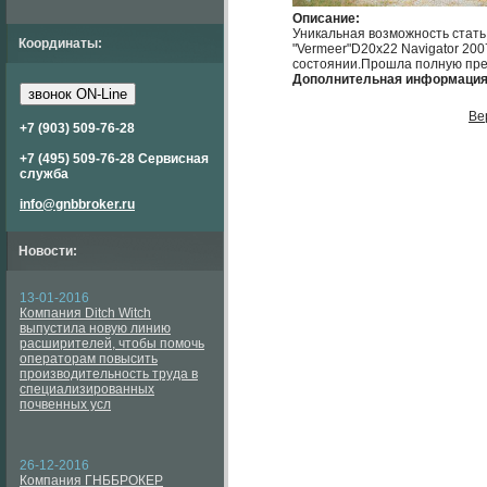
Описание:
Уникальная возможность стат
Координаты:
"Vermeer"D20x22 Navigator 200
состоянии.Прошла полную пред
Дополнительная информация
звонок ON-Line
Ве
+7 (903) 509-76-28
+7 (495) 509-76-28 Сервисная
служба
info@gnbbroker.ru
Новости:
13-01-2016
Компания Ditch Witch
выпустила новую линию
расширителей, чтобы помочь
операторам повысить
производительность труда в
специализированных
почвенных усл
26-12-2016
Компания ГНББРОКЕР