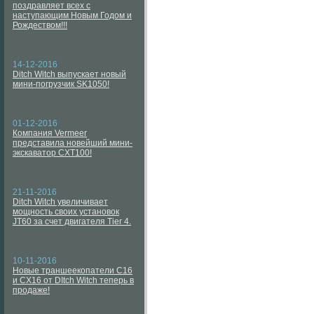
поздравляет всех с
наступающим Новым Годом и
Рождеством!!!
14-12-2016
Ditch Witch выпускает новый
мини-погрузчик SK1050!
01-12-2016
Компания Vermeer
представила новейший мини-
экскаватор CXT100!
21-11-2016
Ditch Witch увеличивает
мощность своих установок
JT60 за счет двигателя Tier 4.
10-11-2016
Новые траншеекопатели C16
и CX16 от DItch Witch теперь в
продаже!