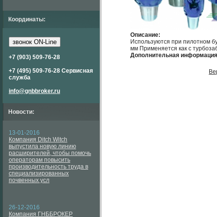
Координаты:
Описание:
звонок ON-Line
Используются при пилотном б
мм Применяется как с турбоза
Дополнительная информация
+7 (903) 509-76-28
+7 (495) 509-76-28 Сервисная
Ве
служба
info@gnbbroker.ru
Новости:
13-01-2016
Компания Ditch Witch
выпустила новую линию
расширителей, чтобы помочь
операторам повысить
производительность труда в
специализированных
почвенных усл
26-12-2016
Компания ГНББРОКЕР