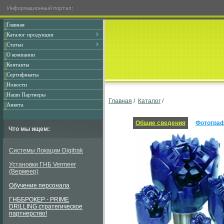
Главная
Каталог продукции
Статьи
О компании
Контакты
Сертификаты
Новости
Наши Партнеры
Главная
/
Каталог
/
Анкета
Общие сведения
Фотогра
Что мы ищем:
Системы Локации Digitrak
Установки ГНБ Vermeer
(Вермеер)
Обучение персонала
ГНББРОКЕР - PRIME
DRILLING стратегическое
партнерство!